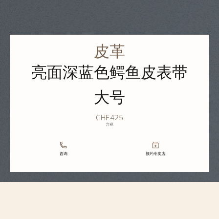
皮革
亮面深蓝色鳄鱼皮表带
大号
CHF425
含税
咨询
预约专卖店
表带规格