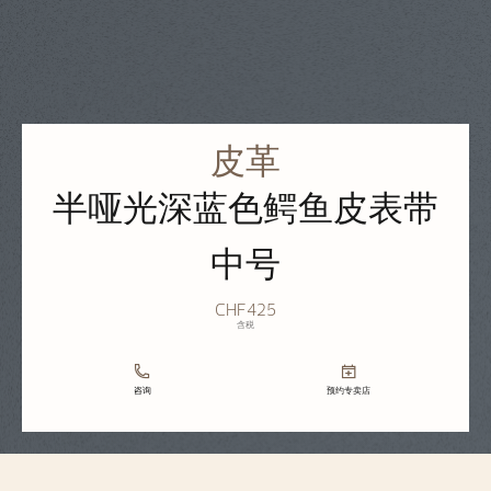
皮革
半哑光深蓝色鳄鱼皮表带
中号
CHF425
含税
咨询
预约专卖店