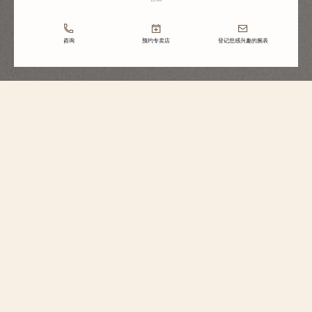
咨询
预约专卖店
登记您感兴趣的腕表
Traditionnelle传袭系列
手动上链腕表
82172/000P-H062
这款限量发行370枚的腕表以950铂金精雕细琢而成，低调典雅，献礼江诗丹
顿270周年诞辰。 表盘点缀经过特别设计的马耳他十字图案。时计沿袭系列风
格，汇集严谨的美学元素，配备阶梯式圆形表壳与表耳、纤细表圈、凹槽底
盖，以及轨道式分钟刻度圈和太妃式时针和分针。手动上链机芯提供近3天的
动力储存，其上饰以周年纪念镌刻标识和与众不同的特殊纹样。