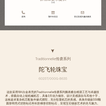
含税
咨询
预约专卖店
登记您感兴趣的腕表
Traditionnelle传袭系列
陀飞轮珠宝
6025T/000G-B635
这款采用18K白金表壳的Traditionnelle传袭系列腕表糅合精湛工艺与卓越技
术，搭载自动上链机械机芯，具备3天动力储存。设计灵感源自马耳他十字，
这枚超卓复杂机芯配备外缘式摆陀，充分彰显机芯的美感。表身共镶嵌559颗
圆形明亮式切割钻石和长阶梯形切割钻石，呈现宝石镶嵌艺术的非凡魅力。