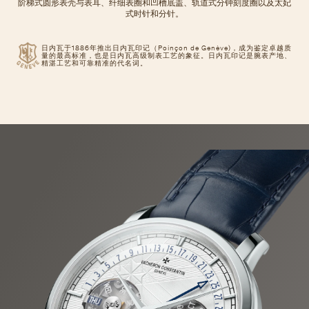
阶梯式圆形表壳与表耳、纤细表圈和凹槽底盖、轨道式分钟刻度圈以及太妃
式时针和分针。
日内瓦于1886年推出日内瓦印记（Poinçon de Genève)，成为鉴定卓越质
量的最高标准，也是日内瓦高级制表工艺的象征。日内瓦印记是腕表产地、
精湛工艺和可靠精准的代名词。