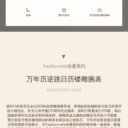
咨询
预约专卖店
登记您感兴趣的腕表
Traditionnelle传袭系列
万年历逆跳日历镂雕腕表
4030T/000P-H054
该时计的表壳完全以950铂金精雕细琢而成，将精妙的机械构造与前卫的美学
设计相结合。作为江诗丹顿270周年纪念腕表，该时计限量发行370枚，饰以
隐秘的周年纪念标识和特殊纹样。镂雕表盘点缀机刻雕花马耳他十字图案，
透过表盘可饱览蓬勃跳动的精美全新自动上链机芯。万年历设有逆跳日期显
示和高精密月相显示，与Traditionnelle传袭系列的经典风格一脉相承：配备