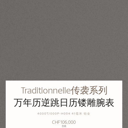
Traditionnelle传袭系列
万年历逆跳日历镂雕腕表
4030T/000P-H054 41毫米 铂金
CHF106,000
含税