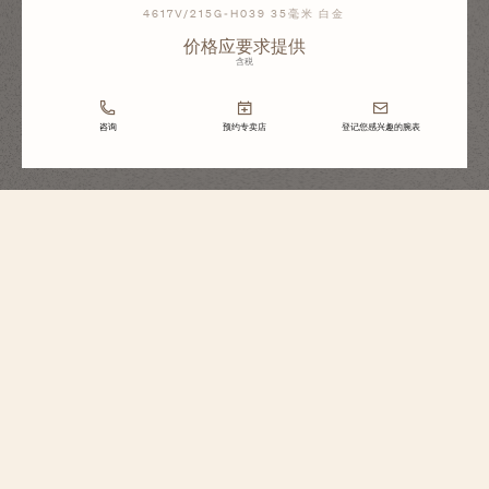
4617V/215G-H039 35毫米 白金
价格应要求提供
含税
咨询
预约专卖店
登记您感兴趣的腕表
Overseas纵横四海系列
自动上链高级珠宝腕表
4617V/215G-H039
这款18K白金腕表全镶嵌钻石，巧妙融合高级珠宝工艺与精湛制表技艺，尽显