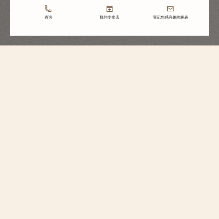
咨询
预约专卖店
登记您感兴趣的腕表
Overseas纵横四海系列
纵横四海系列自动上链
4600V/200A-B980
这款精钢腕表以表圈为特色，其设计呼应马耳他十字，彰显优雅而休闲的风
格。透过腕表的镂雕底盖可见22K金摆陀，其装饰灵感源自风向玫瑰罗盘图
案，向品牌的旅行精神致意。腕表配以折叠式表扣和三款可替换表带/表链
——精钢表链、皮革表带和橡胶表带，佩戴者可根据喜好进行个性化搭配。