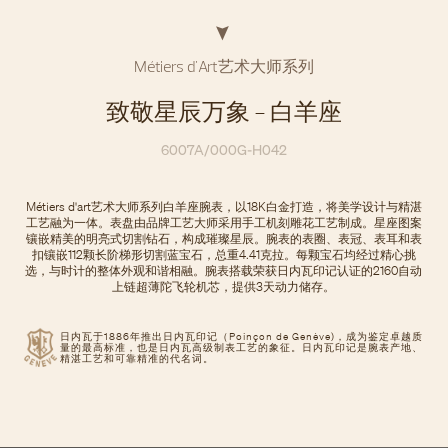
Métiers d'Art艺术大师系列
致敬星辰万象 - 白羊座
6007A/000G-H042
Métiers d'art艺术大师系列白羊座腕表，以18K白金打造，将美学设计与精湛
工艺融为一体。表盘由品牌工艺大师采用手工机刻雕花工艺制成。星座图案
镶嵌精美的明亮式切割钻石，构成璀璨星辰。腕表的表圈、表冠、表耳和表
扣镶嵌112颗长阶梯形切割蓝宝石，总重4.41克拉。每颗宝石均经过精心挑
选，与时计的整体外观和谐相融。腕表搭载荣获日内瓦印记认证的2160自动
上链超薄陀飞轮机芯，提供3天动力储存。
日内瓦于1886年推出日内瓦印记（Poinçon de Genève)，成为鉴定卓越质
量的最高标准，也是日内瓦高级制表工艺的象征。日内瓦印记是腕表产地、
精湛工艺和可靠精准的代名词。