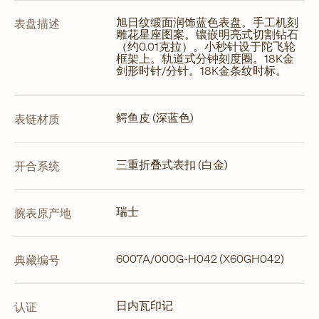
旭日纹缎面润饰蓝色表盘。手工机刻
表盘描述
雕花星座图案。镶嵌明亮式切割钻石
（约0.01克拉）。小秒针设于陀飞轮
框架上。轨道式分钟刻度圈。18K金
剑形时针/分针。18K金条纹时标。
鳄鱼皮 (深蓝色)
表链材质
三重折叠式表扣 (白金)
开合系统
瑞士
腕表原产地
6007A/000G-H042 (X60GH042)
典藏编号
日内瓦印记
认证