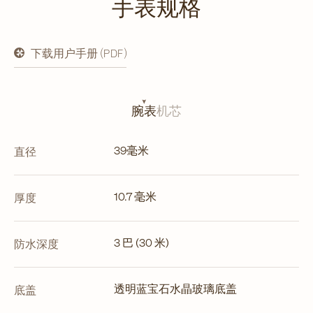
手表规格
下载用户手册 (PDF)
在
新
标
签
页
腕表
机芯
中
打
开
39毫米
直径
10.7 毫米
厚度
3 巴 (30 米)
防水深度
透明蓝宝石水晶玻璃底盖
底盖