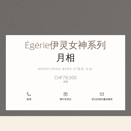
Égérie伊灵女神系列
月相
8006F/000G-B499 37毫米 白金
CHF78,500
含税
咨询
预约专卖店
登记您感兴趣的腕表