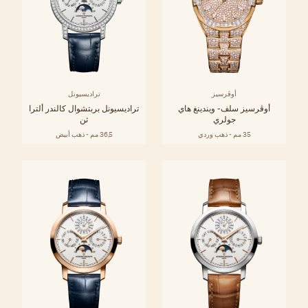
أوڤرسيز
تراديسيونل
أوڤرسيز سلف- ويندينغ هاي
تراديسيونل بربتشوال كالندر ألترا
جولري
ثن
35 مم - ذهب وردي
36,5 مم - ذهب أبيض