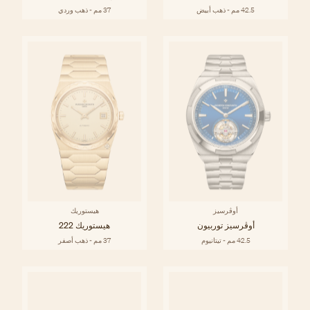
42.5 مم - ذهب أبيض
37 مم - ذهب وردي
أوڤرسيز
هيستوريك
أوڤرسيز توربيون
هيستوريك 222
42.5 مم - تيتانيوم
37 مم - ذهب أصفر