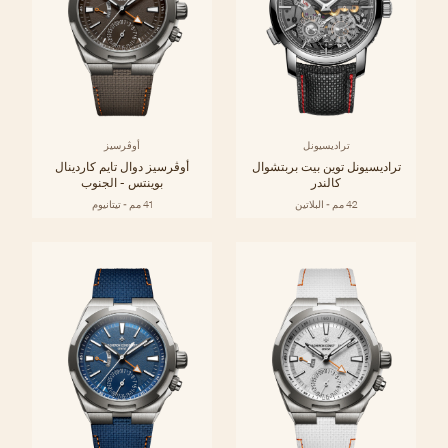
تراديسيونل
أوڤرسيز
تراديسيونل توين بيت بربتشوال
أوڤرسيز دوال تايم كاردينال
كالندر
بوينتس - الجنوب
42 مم - البلاتين
41 مم - تيتانيوم