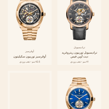
تراديسيونل
أوڤرسيز
تراديسيونل توربيون ريتروغريد
ديت أوبن فيس
أوڤرسيز توربيون سكيليتون
41 مم - ذهب وردي
42.5 مم - ذهب وردي