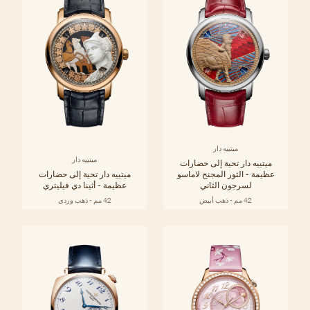
ميتييه دار
ميتييه دار
ميتييه دار تحية إلى حضارات
عظيمة - الثور المجنح لاماسو
ميتييه دار تحية إلى حضارات
لسرجون الثاني
عظيمة - أثينا دي فيليتري
42 مم - ذهب أبيض
42 مم - ذهب وردي