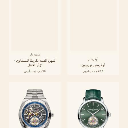
ميتييه دار
أوڤرسيز
المهن الفنية تكريمًا للسماوي -
أوڤرسيز توربيون
بُرْجُ الحَمَل
42.5 مم - تيتانيوم
39 مم - ذهب أبيض