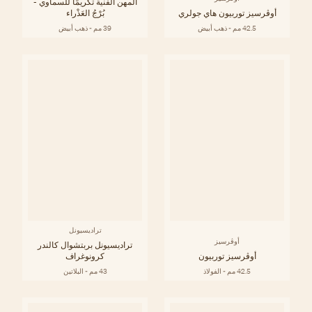
المهن الفنية تكريمًا للسماوي -
أوڤرسيز توربيون هاي جولري
بُرْجُ العَذْراء
42.5 مم - ذهب أبيض
39 مم - ذهب أبيض
تراديسيونل
أوڤرسيز
تراديسيونل بربتشوال كالندر
أوڤرسيز توربيون
كرونوغراف
42.5 مم - الفولاذ
43 مم - البلاتين