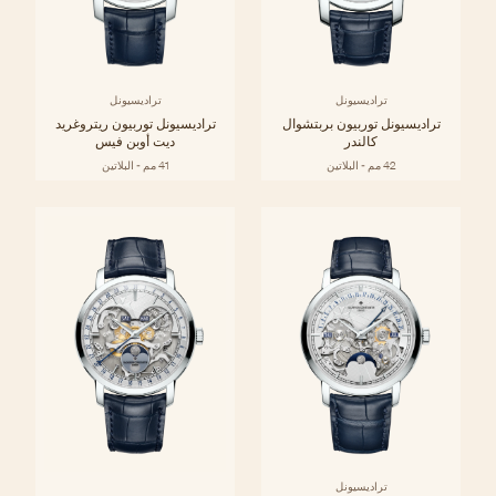
تراديسيونل
تراديسيونل
تراديسيونل توربيون بربتشوال
تراديسيونل توربيون ريتروغريد
كالندر
ديت أوبن فيس
42 مم - البلاتين
41 مم - البلاتين
تراديسيونل