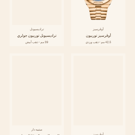
أوڤرسيز
تراديسيونل
أوڤرسيز توربيون
تراديسيونل توربيون جولري
42.5 مم - ذهب وردي
39 مم - ذهب أبيض
ميتييه دار
أوڤرسيز