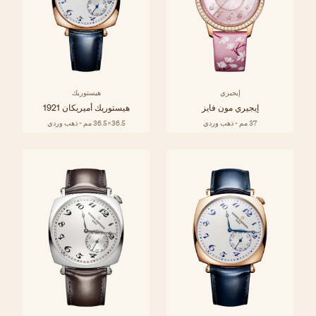
إيجيري
هيستوريك
إيجيري مون فايز
هيستوريك أميريكان 1921
37 مم - ذهب وردي
36.5x36.5 مم - ذهب وردي