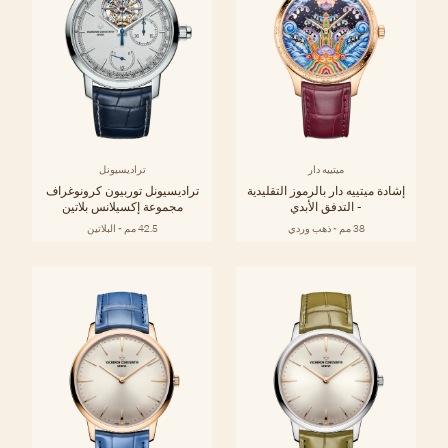
ميتييه دار
تراديسيونل
إشادة ميتييه دار بالرموز التقليدية
تراديسيونل توربيون كرونوغراف
- التدفق الأبدي
مجموعة إكسيلانس بلاتين
38 مم - ذهب وردي
42.5 مم - البلاتين