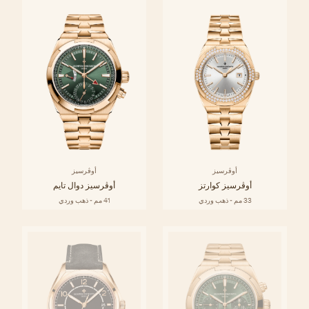
أوڤرسيز
أوڤرسيز
أوڤرسيز كوارتز
أوڤرسيز دوال تايم
33 مم - ذهب وردي
41 مم - ذهب وردي