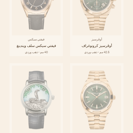
أوڤرسيز
فيفتي سيكس
أوڤرسيز كرونوغراف
فيفتي سيكس سلف ويندينغ
42.5 مم - ذهب وردي
40 مم - ذهب وردي