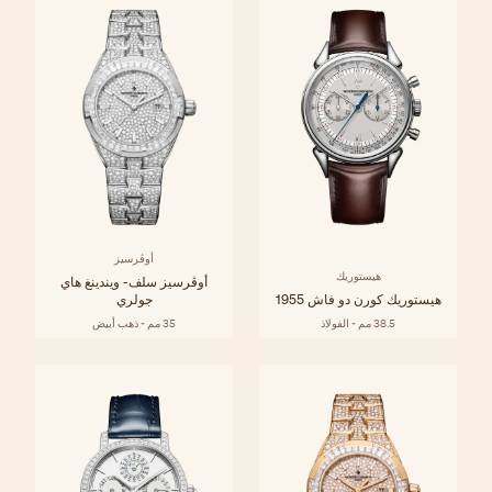
أوڤرسيز
هيستوريك
أوڤرسيز سلف- ويندينغ هاي
هيستوريك كورن دو فاش 1955
جولري
38.5 مم - الفولاذ
35 مم - ذهب أبيض