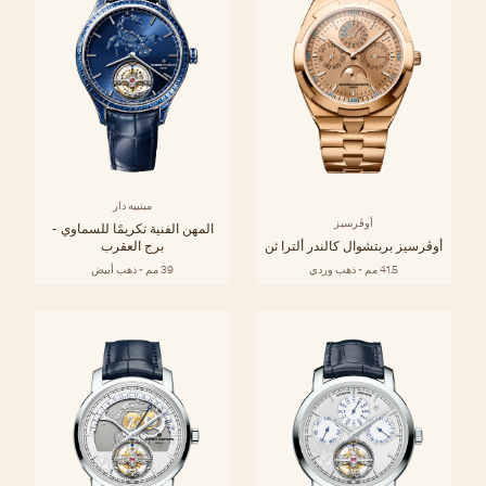
ميتييه دار
أوڤرسيز
المهن الفنية تكريمًا للسماوي -
أوڤرسيز بربتشوال كالندر ألترا ثن
برج العقرب
41.5 مم - ذهب وردي
39 مم - ذهب أبيض