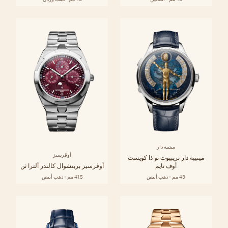
ميتييه دار
أوڤرسيز
ميتييه دار تريبيوت تو ذا كويست
أوف تايم
أوڤرسيز بربتشوال كالندر ألترا ثن
43 مم - ذهب أبيض
41.5 مم - ذهب أبيض