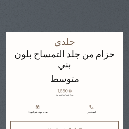
جلدي
حزام من جلد التمساح بلون
بني
متوسط
⃃ 1,880
مع احتساب الضريبة
استفسار
تحديد موعد في البوتيك