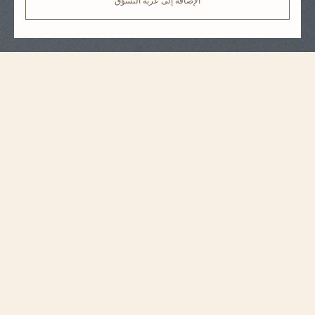
الإضافة إلى عربة التسوّق
مواصفات الحزام
متوسط
الحجم
١٦ مم
المسافة بين العروات
١٤٫٢ مم
عرض المشبك
١٠٥ مم
الطول عند الساعة 6