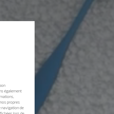
 bon
sons également
rmations,
e nos propres
e navigation de
fichées lors de