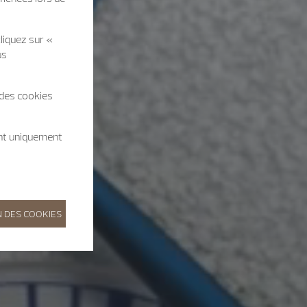
liquez sur «
us
 des cookies
ent uniquement
 DES COOKIES