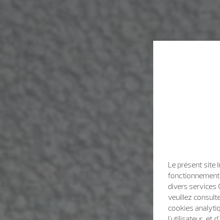
Le présent site 
fonctionnement d
divers services 
veuillez consult
cookies analytiq
l'utilisateur, e