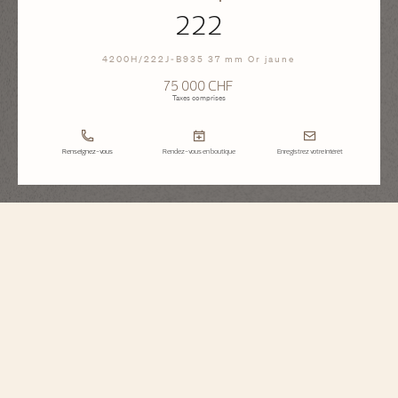
222
4200H/222J-B935 37 mm Or jaune
75 000 CHF
Taxes comprises
Renseignez-vous
Rendez-vous en boutique
Enregistrez votre intérêt
Historiques
222
4200H/222J-B935