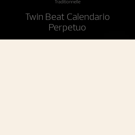
Traditionnelle
Twin Beat Calendario
Perpetuo
Traditionnelle Twin Beat calendario perpetuo
Un calendario perpetuo istantaneo con
una riserva di carica estesa a 70 giorni
Il Calendario Perpetuo Traditionnelle Twin Beat è stato
lanciato originariamente nel 2019 con un concetto
innovativo: quando indossato, l’orologio funziona ad alta