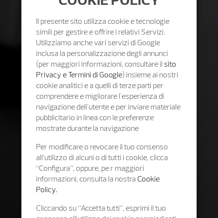
Il presente sito utilizza cookie e tecnologie
simili per gestire e offrire i relativi Servizi.
Utilizziamo anche vari servizi di Google
inclusa la personalizzazione degli annunci
(per maggiori informazioni, consultare il
sito
Privacy e Termini di Google
) insieme ai nostri
cookie analitici e a quelli di terze parti per
comprendere e migliorare l'esperienza di
navigazione dell'utente e per inviare materiale
pubblicitario in linea con le preferenze
mostrate durante la navigazione
Per modificare o revocare il tuo consenso
all’utilizzo di alcuni o di tutti i cookie, clicca
“Configura”, oppure, pe r maggiori
informazioni, consulta la nostra
Cookie
Policy.
Cliccando su “Accetta tutti”, esprimi il tuo