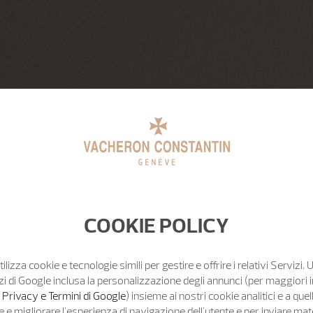
COOKIE POLICY
tilizza cookie e tecnologie simili per gestire e offrire i relativi Servizi. 
zi di Google inclusa la personalizzazione degli annunci (per maggiori 
o Privacy e Termini di Google
) insieme ai nostri cookie analitici e a quell
e migliorare l'esperienza di navigazione dell'utente e per inviare mat