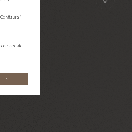
 “Configura”,
i.
zo dei cookie
IGURA