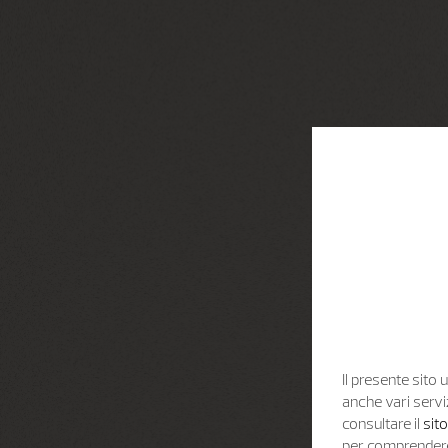
Il presente sito u
anche vari servi
consultare il
sit
per comprendere 