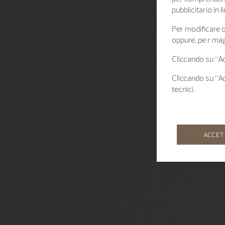
pubblicitario in
Per modificare o 
oppure, pe r mag
Cliccando su “Acc
Cliccando su “Acc
tecnici.
ACCET