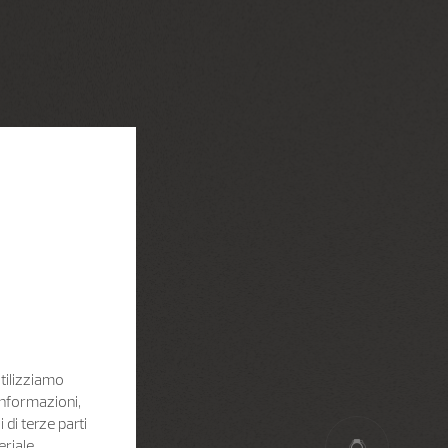
Utilizziamo
informazioni,
i di terze parti
eriale