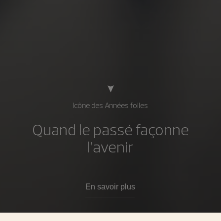
Icône des Années folles
Quand le passé façonne
l’avenir
En savoir plus