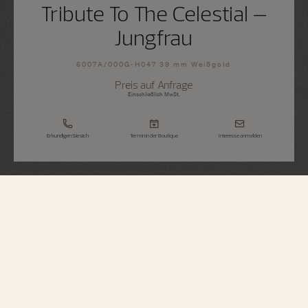
Tribute To The Celestial –
Jungfrau
6007A/000G-H047 39 mm Weißgold
Preis auf Anfrage
Einschließlich MwSt.
Erkundigen Sie sich
Termin in der Boutique
Interesse anmelden
Métiers d'Art
Tribute To The Celestial – Jungfrau